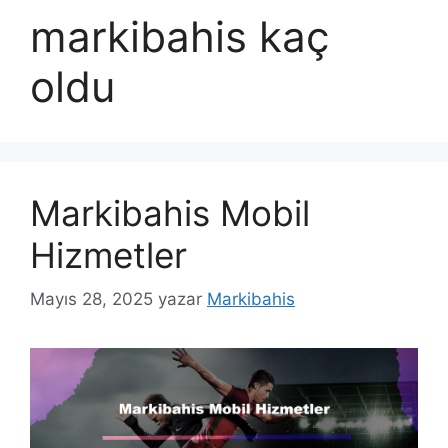
markibahis kaç
oldu
Markibahis Mobil
Hizmetler
Mayıs 28, 2025
yazar
Markibahis