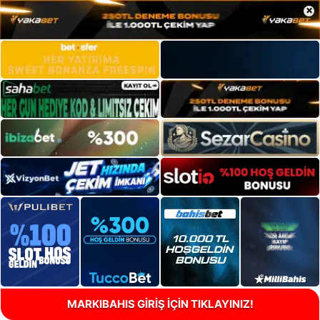
×
MARKIBAHIS GİRİŞ İÇİN TIKLAYINIZ!