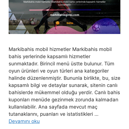
Markibahis mobil hizmetler Markibahis mobil
bahis yerlerinde kapsamlı hizmetler
sunmaktadır. Birincil menü üstte bulunur. Tüm
oyun ürünleri ve oyun türleri ana kategoriler
halinde düzenlenmiştir. Bununla birlikte, bu, size
kapsamlı bilgi ve detaylar sunarak, sitenin canlı
bahislerde mükemmel olduğu yerdir. Canlı bahis
kuponları menüde gezinmek zorunda kalmadan
kullanılabilir. Ana sayfada mevcut maç
tutanaklarını, puanları ve istatistikleri …
Devamını oku