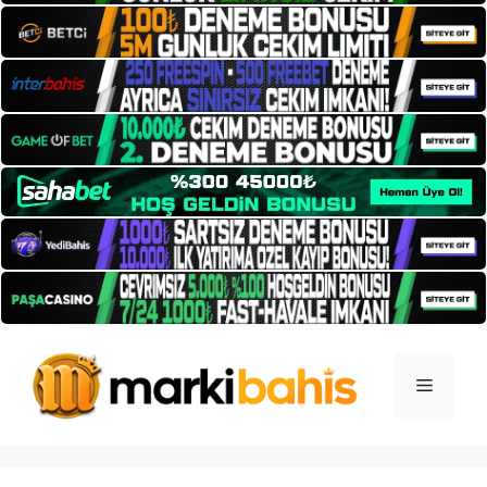
İçeriğe
atla
Menü