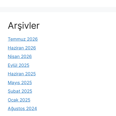
Arşivler
Temmuz 2026
Haziran 2026
Nisan 2026
Eylül 2025
Haziran 2025
Mayıs 2025
Şubat 2025
Ocak 2025
Ağustos 2024