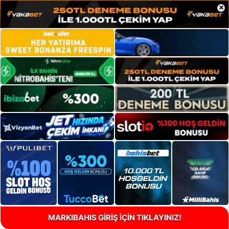
×
MARKIBAHIS GİRİŞ İÇİN TIKLAYINIZ!