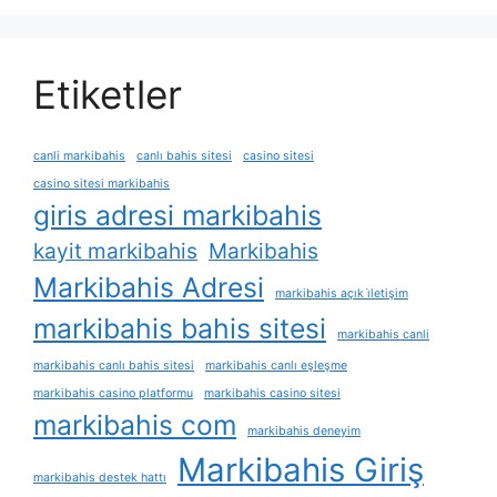
Etiketler
canli markibahis
canlı bahis sitesi
casino sitesi
casino sitesi markibahis
giris adresi markibahis
kayit markibahis
Markibahis
Markibahis Adresi
markibahis açık i̇letişim
markibahis bahis sitesi
markibahis canli
markibahis canlı bahis sitesi
markibahis canlı eşleşme
markibahis casino platformu
markibahis casino sitesi
markibahis com
markibahis deneyim
Markibahis Giriş
markibahis destek hattı