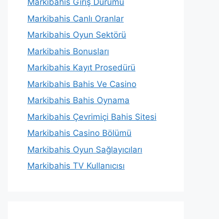
Markibahis Giriş Durumu
Markibahis Canlı Oranlar
Markibahis Oyun Sektörü
Markibahis Bonusları
Markibahis Kayıt Prosedürü
Markibahis Bahis Ve Casino
Markibahis Bahis Oynama
Markibahis Çevrimiçi Bahis Sitesi
Markibahis Casino Bölümü
Markibahis Oyun Sağlayıcıları
Markibahis TV Kullanıcısı