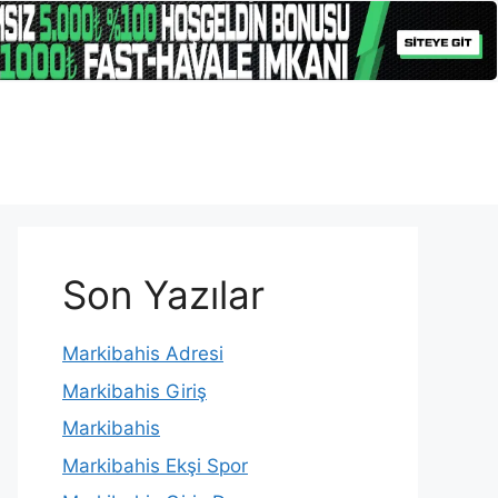
Son Yazılar
Markibahis Adresi
Markibahis Giriş
Markibahis
Markibahis Ekşi Spor