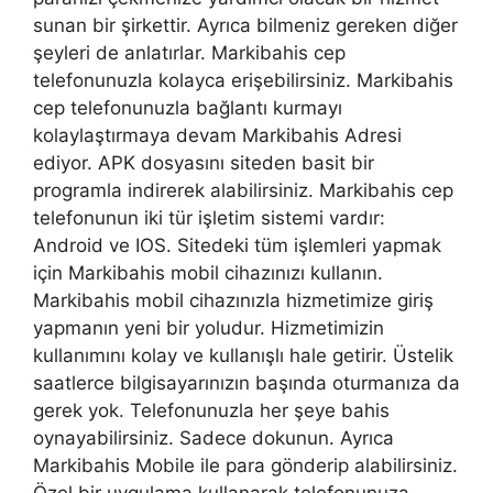
sunan bir şirkettir. Ayrıca bilmeniz gereken diğer
şeyleri de anlatırlar. Markibahis cep
telefonunuzla kolayca erişebilirsiniz. Markibahis
cep telefonunuzla bağlantı kurmayı
kolaylaştırmaya devam Markibahis Adresi
ediyor. APK dosyasını siteden basit bir
programla indirerek alabilirsiniz. Markibahis cep
telefonunun iki tür işletim sistemi vardır:
Android ve IOS. Sitedeki tüm işlemleri yapmak
için Markibahis mobil cihazınızı kullanın.
Markibahis mobil cihazınızla hizmetimize giriş
yapmanın yeni bir yoludur. Hizmetimizin
kullanımını kolay ve kullanışlı hale getirir. Üstelik
saatlerce bilgisayarınızın başında oturmanıza da
gerek yok. Telefonunuzla her şeye bahis
oynayabilirsiniz. Sadece dokunun. Ayrıca
Markibahis Mobile ile para gönderip alabilirsiniz.