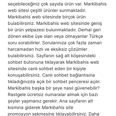
seçebileceğiniz çok sayıda ürün var. Markibahis
web sitesi çeşitli ürünler sunmaktadır.
Markibahis web sitesinde birçok ürün
bulabilirsiniz. Markibahis web sitesinde geniş
bir ürün yelpazesi bulunmaktadır. Derhal geri
dönen ekibe üye olan veya olmayanlar Türkçe
soru sorabilirler. Sorularınıza çok fazla zaman
harcamadan hızlı ve eksiksiz çözümler
bulabilirsiniz. Sayfanın sağ alt köşesindeki
sohbet butonuna tıklayarak Markibahis web
sitesinde canlı sohbet eden bir kişiyle
konuşabilirsiniz. Canlı sohbet bağlantısına
tıkladığınızda açık bir sohbet penceresi açılır.
Markibahis başka bir şeye nasıl güvenebilir?
Rastgele ücretsiz numaralar almak için bazı
şeyler yapmanız gerekir. Ana sayfanın alt
kısmına giderek
Markibahis site
promosyon
sekmesine tıklayabilirsiniz. Daha