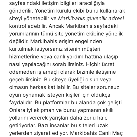
sayfasındaki iletişim bilgileri aracılığıyla
gönderilir. Yönetim kurulu ekibi bunu kullanarak
siteyi yönetebilir ve
Markibahis güvenilir adresi
kontrol edebilir. Ancak Markibahis sayfadaki
yorumlarının tümü site yönetim ekibine yönelik
değildir. Markibahis erişim engelinden
kurtulmak istiyorsanız sitenin müşteri
hizmetlerine veya canlı yardım hattına ulaşıp
nasıl yapılacağını sorabilirsiniz. Hiçbir ücret
ödemeden iş amaçlı olarak bizimle iletişime
geçebilirsiniz. Bu siteye üyeliği olsun veya
olmasın herkes katılabilir. Bu siteler sorunsuz
oyun oynamak isteyen kişiler için oldukça
faydalıdır. Bu platformlar bu alanda çok gelişti.
Onlara iyi ekipman ve bunu yapmanın akıllı
yollarını vererek yarışları daha zorlu hale
getiriyorlar. Bazı insanlar bu siteleri uzak
yerlerden ziyaret ediyor. Markibahis Canlı Maç