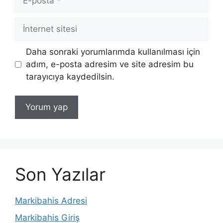
posta
İnternet
sitesi
Daha sonraki yorumlarımda kullanılması için
adım, e-posta adresim ve site adresim bu
tarayıcıya kaydedilsin.
Son Yazılar
Markibahis Adresi
Markibahis Giriş