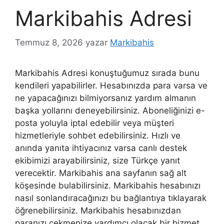
Markibahis Adresi
Temmuz 8, 2026
yazar
Markibahis
Markibahis Adresi konuştuğumuz sırada bunu
kendileri yapabilirler. Hesabınızda para varsa ve
ne yapacağınızı bilmiyorsanız yardım almanın
başka yollarını deneyebilirsiniz. Aboneliğinizi e-
posta yoluyla iptal edebilir veya müşteri
hizmetleriyle sohbet edebilirsiniz. Hızlı ve
anında yanıta ihtiyacınız varsa canlı destek
ekibimizi arayabilirsiniz, size Türkçe yanıt
verecektir. Markibahis ana sayfanın sağ alt
köşesinde bulabilirsiniz. Markibahis hesabınızı
nasıl sonlandıracağınızı bu bağlantıya tıklayarak
öğrenebilirsiniz. Markibahis hesabınızdan
paranızı çekmenize yardımcı olacak bir hizmet