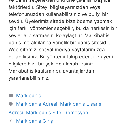
faktörlerdir. Siteyi bilgisayarınızdan veya
telefonunuzdan kullanabilirsiniz ve bu iyi bir
şeydir. Üyelerimiz sitede bize ödeme yapmak
için farklı yöntemler seçebilir, bu da herkesin bir
şeyler alıp satmasını kolaylaştırır. Markibahis
bahis meraklılarına yönelik bir bahis sitesidir.
Web sitemizi sosyal medya sayfalarımızda
bulabilirsiniz. Bu yöntemi takip ederek en yeni
bilgilere hızlı bir şekilde ulaşabilirsiniz.
Markibahis katılarak bu avantajlardan
yararlanabilirsiniz.
Kategoriler
Markibahis
Etiketler
Markibahis Adresi
,
Markibahis Lisans
Adresi
,
Markibahis Site Promosyon
Markibahis Giriş