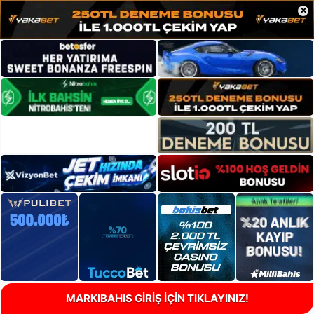
×
MARKIBAHIS GİRİŞ İÇİN TIKLAYINIZ!