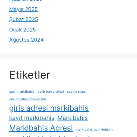
Mayıs 2025
Şubat 2025
Ocak 2025
Ağustos 2024
Etiketler
canli markibahis
canlı bahis sitesi
casino sitesi
casino sitesi markibahis
giris adresi markibahis
kayit markibahis
Markibahis
Markibahis Adresi
markibahis açık i̇letişim