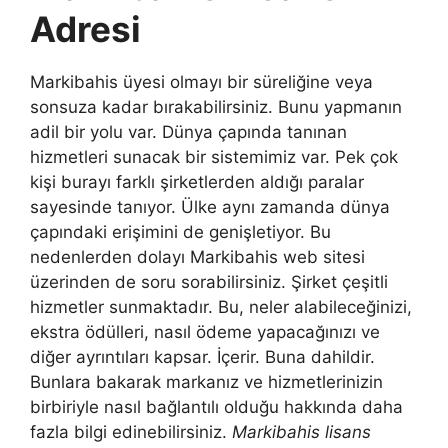
Adresi
Markibahis üyesi olmayı bir süreliğine veya
sonsuza kadar bırakabilirsiniz. Bunu yapmanın
adil bir yolu var. Dünya çapında tanınan
hizmetleri sunacak bir sistemimiz var. Pek çok
kişi burayı farklı şirketlerden aldığı paralar
sayesinde tanıyor. Ülke aynı zamanda dünya
çapındaki erişimini de genişletiyor. Bu
nedenlerden dolayı Markibahis web sitesi
üzerinden de soru sorabilirsiniz. Şirket çeşitli
hizmetler sunmaktadır. Bu, neler alabileceğinizi,
ekstra ödülleri, nasıl ödeme yapacağınızı ve
diğer ayrıntıları kapsar. İçerir. Buna dahildir.
Bunlara bakarak markanız ve hizmetlerinizin
birbiriyle nasıl bağlantılı olduğu hakkında daha
fazla bilgi edinebilirsiniz.
Markibahis lisans