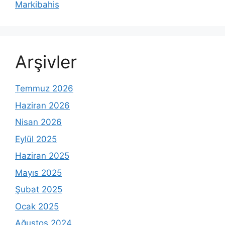
Markibahis
Arşivler
Temmuz 2026
Haziran 2026
Nisan 2026
Eylül 2025
Haziran 2025
Mayıs 2025
Şubat 2025
Ocak 2025
Ağustos 2024