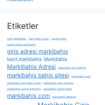
Etiketler
canli markibahis
canlı bahis sitesi
casino sitesi
casino sitesi markibahis
giris adresi markibahis
kayit markibahis
Markibahis
Markibahis Adresi
markibahis açık i̇letişim
markibahis bahis sitesi
markibahis canli
markibahis canlı bahis sitesi
markibahis canlı eşleşme
markibahis casino platformu
markibahis casino sitesi
markibahis com
markibahis deneyim