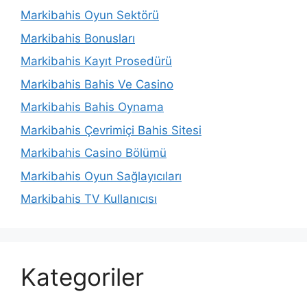
Markibahis Oyun Sektörü
Markibahis Bonusları
Markibahis Kayıt Prosedürü
Markibahis Bahis Ve Casino
Markibahis Bahis Oynama
Markibahis Çevrimiçi Bahis Sitesi
Markibahis Casino Bölümü
Markibahis Oyun Sağlayıcıları
Markibahis TV Kullanıcısı
Kategoriler