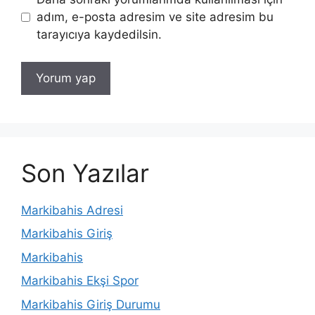
adım, e-posta adresim ve site adresim bu
tarayıcıya kaydedilsin.
Son Yazılar
Markibahis Adresi
Markibahis Giriş
Markibahis
Markibahis Ekşi Spor
Markibahis Giriş Durumu