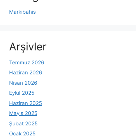
Markibahis
Arşivler
Temmuz 2026
Haziran 2026
Nisan 2026
Eylül 2025
Haziran 2025
Mayıs 2025
Şubat 2025
Ocak 2025