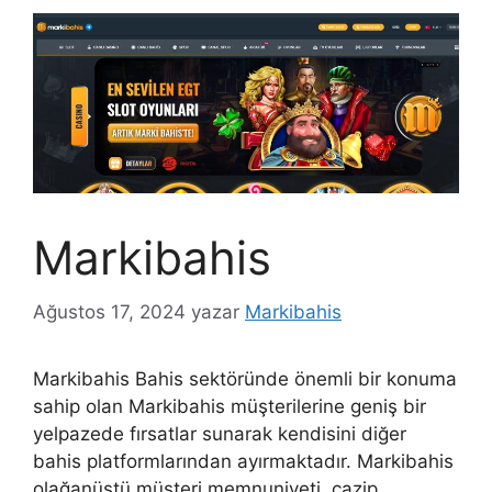
Markibahis
Ağustos 17, 2024
yazar
Markibahis
Markibahis Bahis sektöründe önemli bir konuma
sahip olan Markibahis müşterilerine geniş bir
yelpazede fırsatlar sunarak kendisini diğer
bahis platformlarından ayırmaktadır. Markibahis
olağanüstü müşteri memnuniyeti, cazip