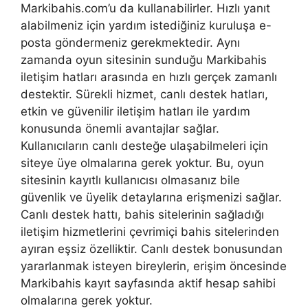
Markibahis.com’u da kullanabilirler. Hızlı yanıt
alabilmeniz için yardım istediğiniz kuruluşa e-
posta göndermeniz gerekmektedir. Aynı
zamanda oyun sitesinin sunduğu Markibahis
iletişim hatları arasında en hızlı gerçek zamanlı
destektir. Sürekli hizmet, canlı destek hatları,
etkin ve güvenilir iletişim hatları ile yardım
konusunda önemli avantajlar sağlar.
Kullanıcıların canlı desteğe ulaşabilmeleri için
siteye üye olmalarına gerek yoktur. Bu, oyun
sitesinin kayıtlı kullanıcısı olmasanız bile
güvenlik ve üyelik detaylarına erişmenizi sağlar.
Canlı destek hattı, bahis sitelerinin sağladığı
iletişim hizmetlerini çevrimiçi bahis sitelerinden
ayıran eşsiz özelliktir. Canlı destek bonusundan
yararlanmak isteyen bireylerin, erişim öncesinde
Markibahis kayıt sayfasında aktif hesap sahibi
olmalarına gerek yoktur.