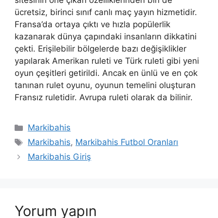
sitesinin öne çıkan özelliklerinden biri de
ücretsiz, birinci sınıf canlı maç yayın hizmetidir.
Fransa’da ortaya çıktı ve hızla popülerlik
kazanarak dünya çapındaki insanların dikkatini
çekti. Erişilebilir bölgelerde bazı değişiklikler
yapılarak Amerikan ruleti ve Türk ruleti gibi yeni
oyun çeşitleri getirildi. Ancak en ünlü ve en çok
tanınan rulet oyunu, oyunun temelini oluşturan
Fransız ruletidir. Avrupa ruleti olarak da bilinir.
Kategoriler
Markibahis
Etiketler
Markibahis
,
Markibahis Futbol Oranları
Markibahis Giriş
Yorum yapın