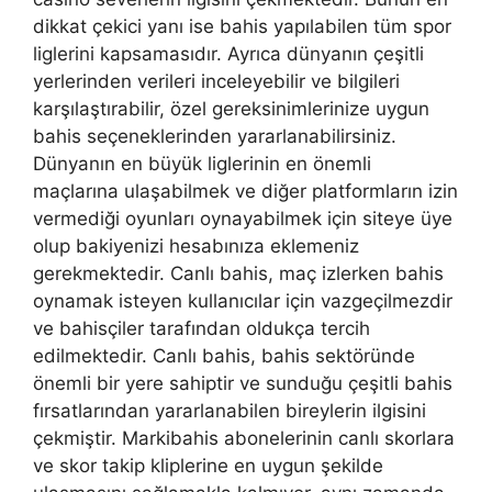
dikkat çekici yanı ise bahis yapılabilen tüm spor
liglerini kapsamasıdır. Ayrıca dünyanın çeşitli
yerlerinden verileri inceleyebilir ve bilgileri
karşılaştırabilir, özel gereksinimlerinize uygun
bahis seçeneklerinden yararlanabilirsiniz.
Dünyanın en büyük liglerinin en önemli
maçlarına ulaşabilmek ve diğer platformların izin
vermediği oyunları oynayabilmek için siteye üye
olup bakiyenizi hesabınıza eklemeniz
gerekmektedir. Canlı bahis, maç izlerken bahis
oynamak isteyen kullanıcılar için vazgeçilmezdir
ve bahisçiler tarafından oldukça tercih
edilmektedir. Canlı bahis, bahis sektöründe
önemli bir yere sahiptir ve sunduğu çeşitli bahis
fırsatlarından yararlanabilen bireylerin ilgisini
çekmiştir. Markibahis abonelerinin canlı skorlara
ve skor takip kliplerine en uygun şekilde