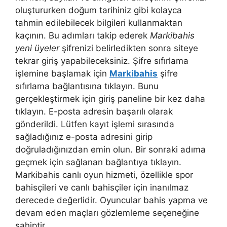
oluştururken doğum tarihiniz gibi kolayca
tahmin edilebilecek bilgileri kullanmaktan
kaçının. Bu adımları takip ederek
Markibahis
yeni üyeler
şifrenizi belirledikten sonra siteye
tekrar giriş yapabileceksiniz. Şifre sıfırlama
işlemine başlamak için
Markibahis
şifre
sıfırlama bağlantısına tıklayın. Bunu
gerçekleştirmek için giriş paneline bir kez daha
tıklayın. E-posta adresin başarılı olarak
gönderildi. Lütfen kayıt işlemi sırasında
sağladığınız e-posta adresini girip
doğruladığınızdan emin olun. Bir sonraki adıma
geçmek için sağlanan bağlantıya tıklayın.
Markibahis canlı oyun hizmeti, özellikle spor
bahisçileri ve canlı bahisçiler için inanılmaz
derecede değerlidir. Oyuncular bahis yapma ve
devam eden maçları gözlemleme seçeneğine
sahiptir.